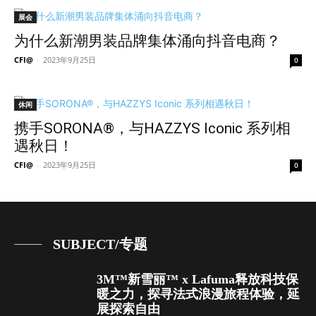
展会
为什么新潮男装品牌集体涌向抖音电商？
CFI@
-
2023年9月25日
0
休闲
携手SORONA®，与HAZZYS Iconic 系列相
遇秋日！
CFI@
-
2023年9月25日
0
SUBJECT/专题
3M™新雪丽™ x Lafuma释放科技保
暖之力，探寻法式浪漫旅程体验，延
展探索自由