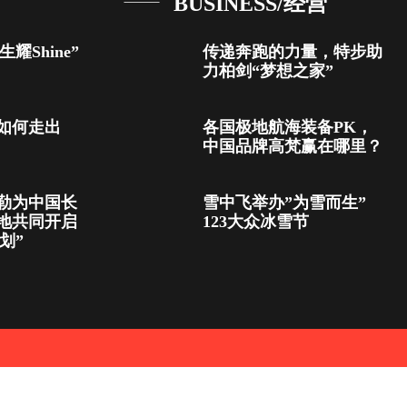
BUSINESS/经营
生耀Shine”
传递奔跑的力量，特步助
力柏剑“梦想之家”
如何走出
各国极地航海装备PK，
中国品牌高梵赢在哪里？
勒为中国长
雪中飞举办”为雪而生”
地共同开启
123大众冰雪节
划”