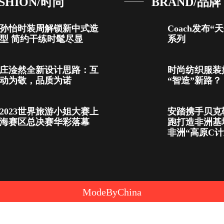
SHION/时尚
BRAND/品牌
孙怡时装周解锁新中式造
Coach发布“天
型 简约干练时髦尽显
系列
庄淦然全新设计思路：互
时尚纺织服装
动为敬，品质为诺
“智造”新路？
2023世界旅游小姐大赛上
安踏携手贝克
海赛区总决赛华彩落幕
跑打造非洲基
非洲“高原C计
ModeByChina