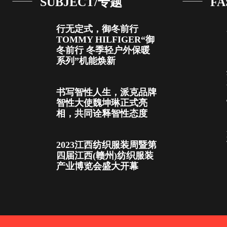
SUBJECT/专题
FA
行无定式，御冬前行
TOMMY HILFIGER“御
冬前行 冬季轻户外保暖
系列”机能焕新
书写智性人生，派克品牌
智性大使魏坤琳正式亮
相，共同诠释智性态度
2023江西纺织服装周暨第
四届江西(赣州)纺织服装
产业博览会盛大开幕