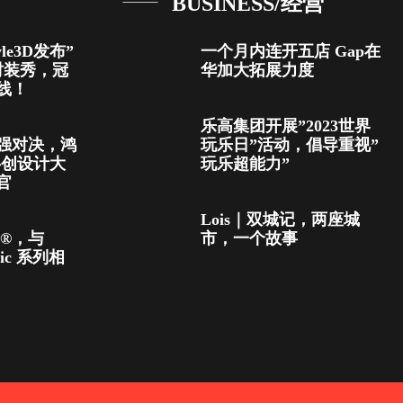
BUSINESS/经营
le3D发布”
一个月内连开五店 Gap在
时装秀，冠
华加大拓展力度
线！
乐高集团开展”2023世界
强对决，鸿
玩乐日”活动，倡导重视”
共创设计大
玩乐超能力”
官
Lois｜双城记，两座城
A®，与
市，一个故事
nic 系列相