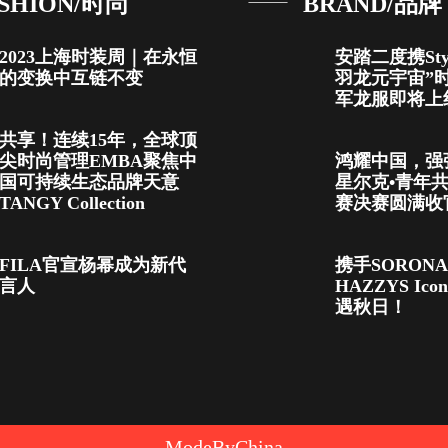
SHION/时尚
BRAND/品牌
2023上海时装周｜在永恒
安踏二度携Sty
的变换中互链不变
羽龙元宇宙”
军龙服即将上
共享！连续15年，全球顶
尖时尚管理EMBA聚焦中
鸿耀中国，强
国可持续生态品牌天意
星尔克•青年
TANGY Collection
赛决赛圆满收
FILA官宣杨幂成为新代
携手SORON
言人
HAZZYS Ico
遇秋日！
ModeByChina