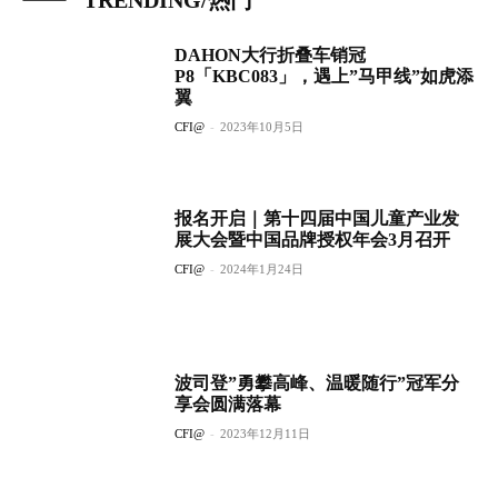
TRENDING/热门
DAHON大行折叠车销冠
P8「KBC083」，遇上”马甲线”如虎添
翼
CFI@
-
2023年10月5日
报名开启｜第十四届中国儿童产业发
展大会暨中国品牌授权年会3月召开
CFI@
-
2024年1月24日
波司登”勇攀高峰、温暖随行”冠军分
享会圆满落幕
CFI@
-
2023年12月11日