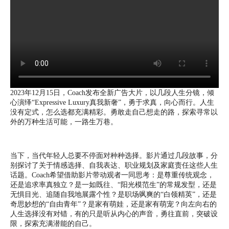
2023年12月15日，Coach发布全新广告大片，以几段人生分镜，倾
心演绎“Expressive Luxury真我新奢”，勇于求真，向心而行。人生
没有定式，怎么选都充满精彩。勇敢走自己想走的路，探索寻常以
外的万种生活可能，一路生万巷。
当下，当代年轻人总要不停面对种种选择。影片通过几段故事，分
别探讨了关于情感选择、自我表达、职业规划及家庭责任这些人生
话题。Coach希望借助影片带动观者一同思考：是尊重传统观念，
还是追求率真独立？是一如既往、“阳光模范生”的常规发型，还是
无惧目光、追随自我地展露个性？是职场飒爽的“白领精英”，还是
奇思妙想的“自由青年”？是家有萌娃，还是家有萌宠？向左向右的
人生选择没有对错，有的只是听从内心的声音，勇往直前，突破设
限，探索充满潜能的自己。